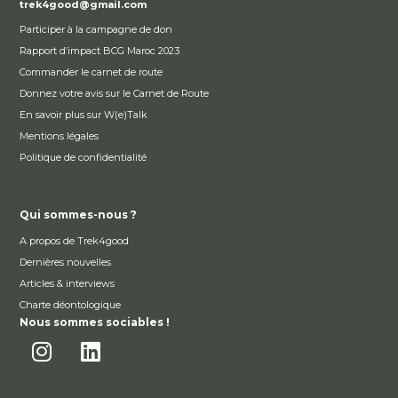
trek4good@gmail.com
Participer à la campagne de don
Rapport d’impact BCG Maroc 2023
Commander le carnet de route
Donnez votre avis sur le Carnet de Route
En savoir plus sur W(e)Talk
Mentions légales
Politique de confidentialité
Qui sommes-nous ?
A propos de Trek4good
Dernières nouvelles
Articles & interviews
Charte déontologique
Nous sommes sociables !
I
L
n
i
s
n